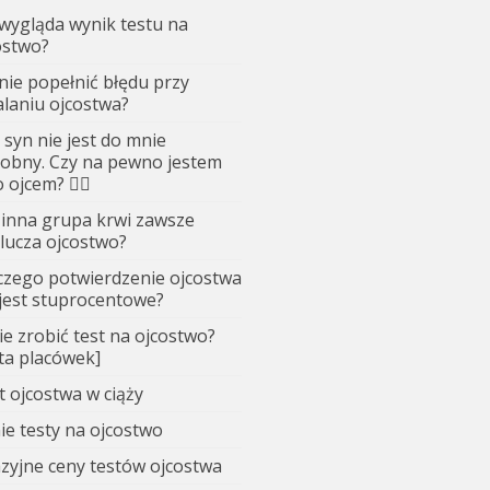
 wygląda wynik testu na
ostwo?
 nie popełnić błędu przy
alaniu ojcostwa?
 syn nie jest do mnie
obny. Czy na pewno jestem
 ojcem? 🤷‍♂️
 inna grupa krwi zawsze
lucza ojcostwo?
czego potwierdzenie ojcostwa
 jest stuprocentowe?
ie zrobić test na ojcostwo?
sta placówek]
t ojcostwa w ciąży
ie testy na ojcostwo
zyjne ceny testów ojcostwa