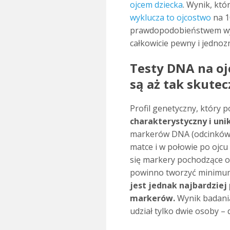
ojcem dziecka
. Wynik, któ
wyklucza to ojcostwo
na 1
prawdopodobieństwem wyn
całkowicie pewny i jednoz
Testy DNA na oj
są aż tak skute
Profil genetyczny, który p
charakterystyczny i uni
markerów DNA (odcinków D
matce i w połowie po ojcu
się markery pochodzące o
powinno tworzyć minimu
jest jednak najbardziej p
markerów.
Wynik badania
udział tylko dwie osoby –