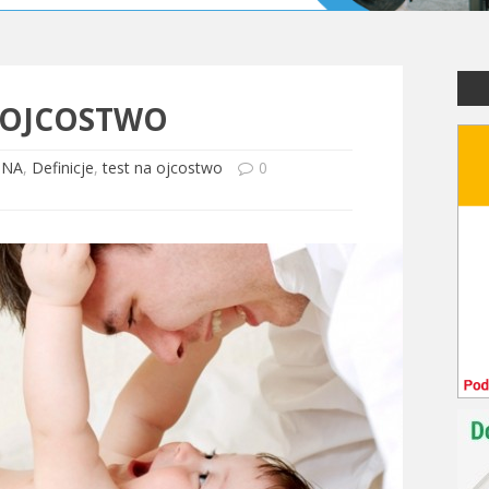
 OJCOSTWO
DNA
,
Definicje
,
test na ojcostwo
0