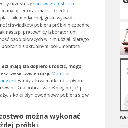
yscy uczestnicy
sądowego testu na
many ojciec oraz matka dziecka)
lacówki medycznej, gdzie wyk­wal­i­
­ności świad­ków pobiera próbki niezbędne
nak nastąpi pracownicy laboratorium
ość osób biorą­cych w nim udział, dlat­ego
 pobranie z aktualnymi doku­men­tami
zieci mają się dopiero urodzić, mogą
szcze w cza­sie ciąży.
Materiał
any jest
wtedy z krwi matki lub z płynu
krew można pobrać wcześniej, bo już po
iąży, z kolei płyn owod­niowy pobiera się w
jcostwo można wykonać
WAR
żdej próbki