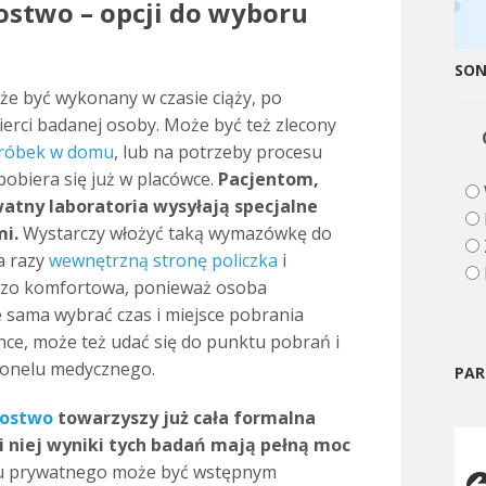
ostwo – opcji do wyboru
SO
e być wykonany w czasie ciąży, po
erci badanej osoby. Może być też zlecony
róbek w domu
, lub na potrzeby procesu
obiera się już w placówce.
Pacjentom,
watny laboratoria wysyłają specjalne
i.
Wystarczy włożyć taką wymazówkę do
a razy
wewnętrzną stronę policzka
i
rdzo komfortowa, ponieważ osoba
sama wybrać czas i miejsce pobrania
chce, może też udać się do punktu pobrań i
sonelu medycznego.
PAR
costwo
towarzyszy już cała formalna
i niej wyniki tych badań mają pełną moc
tu prywatnego może być wstępnym