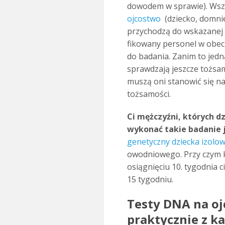
dowodem w sprawie). Wsz
ojcostwo
(dziecko, domnie
przychodzą do wskazanej p
fikowany per­sonel w obec
do bada­nia. Zanim to jed
sprawdzają jeszcze tożsam
muszą oni stanowić się na
tożsamości.
Ci mężczyźni, których d
wykonać takie badanie je
genetyczny dziecka izolow
owod­niowego. Przy czym 
osiągnięciu 10. tygod­nia c
15 tygod­niu.
Testy DNA na o
praktycznie z ka