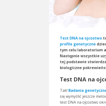
Test DNA na ojcostwo
to
profile genetyczne
dziec
tym celu laboratorium a
Następnie wszystkie uzy
tej podstawie stwierdza
biologiczne pokrewieńs
Test DNA na ojc
Tak!
Badania genetyczn
się wymyślić jeszcze metod
test DNA na ojcostwo okr