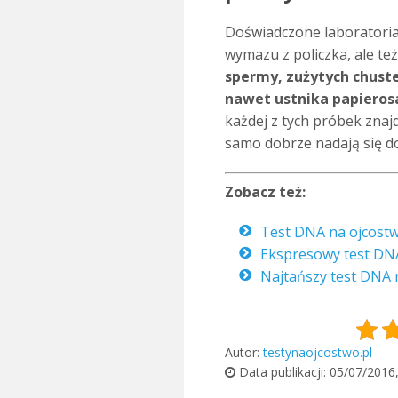
Doświadczone laboratoria
wymazu z policzka, ale te
spermy, zużytych chuste
nawet ustnika papierosa
każdej z tych próbek znaj
samo dobrze nadają się d
Zobacz też:
Test DNA na ojcostw
Ekspresowy test DNA
Najtańszy test DNA n
Autor:
testynaojcostwo.pl
Data publikacji:
05/07/2016