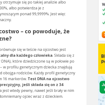
ry otrzymuje się po takiej analizie albo
00%, albo potwierdza je z
oszącym ponad 99,9999%. Jest więc
naczny.
costwo – co powoduje, że
czne?
orównuje się w teście na ojcostwo jest
kalny dla każdego człowieka
. Składa się z
NA), które dziedziczone są w połowie po
 – w profilu genetycznym dziecka znajdują
d obojga rodziców. Każdy profil genetyczny
m 16 markerów.
Test DNA na ojcostwo
recyzyjny, jeśli składa się on z 34
 jest wtedy pewny, nawet jeśli brały w nim
 domniemany ojciec wraz z dzieckiem.