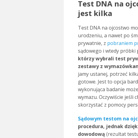
Test DNA na ojc
jest kilka
Test DNA na ojcostwo moż
urodzeniu, a nawet po śmi
prywatnie, z
pobraniem p
sądowego i wtedy próbki p
którzy wybrali test pry
zestawy z wymazówkam
jamy ustanej, potrzeć kilk
gotowe. Jest to opcja ba
wykonująca badanie może 
wymazu. Oczywiście jeśli 
skorzystać z pomocy per
Sądowym testom na oj
procedura, jednak dzięk
dowodową
(rezultat tes