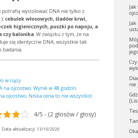
Jak
 potrafią wyizolować DNA nie tylko z
ojc
ż z
cebulek włosowych, śladów krwi,
Jak
czek higienicznych, puszki po napoju, a
ust
 czy balonika
. W związku z tym, że na
Mój
duje się identyczne DNA, wszystkie tak
pod
o badania.
jego
Czy
wyk
Dla
o w ciąży
nie
 na ojcostwo. Wynik w 48 godzin.
Gdz
a ojcostwo. Niska cena to nie wszystko!
[Li
Tes
4/5 - (2 głosów / głosy)
Tan
, Data aktualizacji:
13/10/2020
Oka