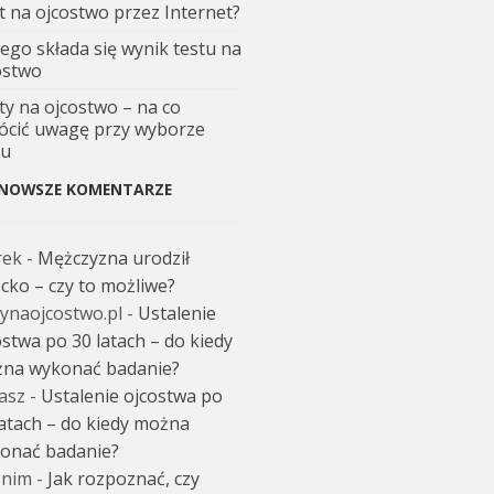
t na ojcostwo przez Internet?
zego składa się wynik testu na
ostwo
ty na ojcostwo – na co
ócić uwagę przy wyborze
tu
NOWSZE KOMENTARZE
rek
-
Mężczyzna urodził
ecko – czy to możliwe?
tynaojcostwo.pl
-
Ustalenie
ostwa po 30 latach – do kiedy
na wykonać badanie?
asz
-
Ustalenie ojcostwa po
latach – do kiedy można
onać badanie?
nim
-
Jak rozpoznać, czy