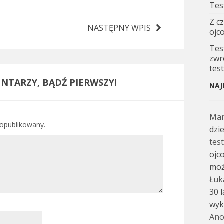
Tes
Z c
NASTĘPNY WPIS
ojc
Tes
zwr
tes
NTARZY, BĄDŹ PIERWSZY!
NAJ
Ma
 opublikowany.
dzi
tes
ojc
moż
Łuk
30 
wyk
Ano