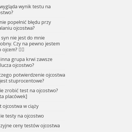
 wygląda wynik testu na
ostwo?
 nie popełnić błędu przy
alaniu ojcostwa?
 syn nie jest do mnie
obny. Czy na pewno jestem
 ojcem? 🤷‍♂️
 inna grupa krwi zawsze
lucza ojcostwo?
czego potwierdzenie ojcostwa
 jest stuprocentowe?
ie zrobić test na ojcostwo?
sta placówek]
t ojcostwa w ciąży
ie testy na ojcostwo
zyjne ceny testów ojcostwa