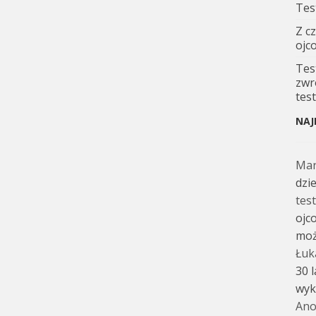
Tes
Z c
ojc
Tes
zwr
tes
NAJ
Ma
dzi
tes
ojc
moż
Łuk
30 
wyk
Ano