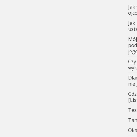
Jak
ojc
Jak
ust
Mój
pod
jego
Czy
wyk
Dla
nie
Gdz
[Li
Tes
Tan
Oka