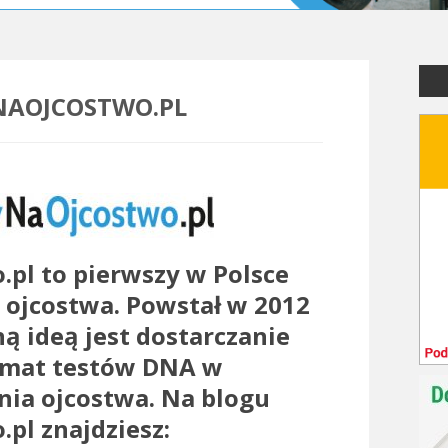
NAOJCOSTWO.PL
.pl
to pierwszy w Polsce
u ojcostwa. Powstał w 2012
ą ideą jest dostarczanie
emat
testów DNA
w
nia ojcostwa. Na blogu
pl znajdziesz: