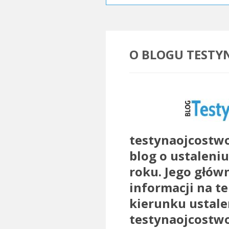
O BLOGU TESTY
testynaojcostwo
blog o ustaleni
roku. Jego główn
informacji na t
kierunku ustale
testynaojcostwo.