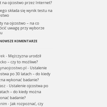
t na ojcostwo przez Internet?
zego składa się wynik testu na
ostwo
ty na ojcostwo – na co
ócić uwagę przy wyborze
tu
NOWSZE KOMENTARZE
rek
-
Mężczyzna urodził
ecko – czy to możliwe?
tynaojcostwo.pl
-
Ustalenie
ostwa po 30 latach – do kiedy
na wykonać badanie?
asz
-
Ustalenie ojcostwa po
latach – do kiedy można
onać badanie?
nim
-
Jak rozpoznać, czy