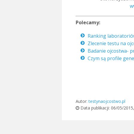
w
Polecamy:
Ranking laboratorió
Zlecenie testu na oj
Badanie ojcostwa- p
Czym są profile gen
Autor:
testynaojcostwo.pl
Data publikacji:
06/05/2015