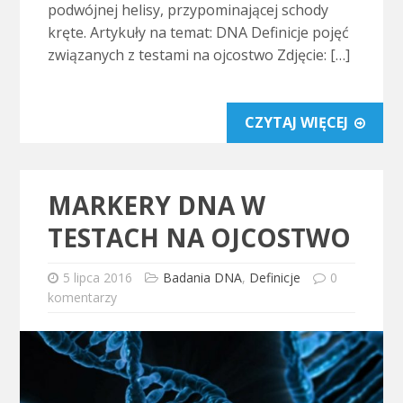
podwójnej helisy, przypominającej schody
kręte. Artykuły na temat: DNA Definicje pojęć
związanych z testami na ojcostwo Zdjęcie: […]
CZYTAJ WIĘCEJ
MARKERY DNA W
TESTACH NA OJCOSTWO
5 lipca 2016
Badania DNA
,
Definicje
0
komentarzy