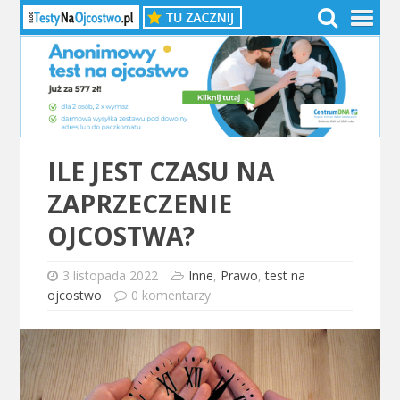
ILE JEST CZASU NA
ZAPRZECZENIE
OJCOSTWA?
3 listopada 2022
Inne
,
Prawo
,
test na
ojcostwo
0 komentarzy