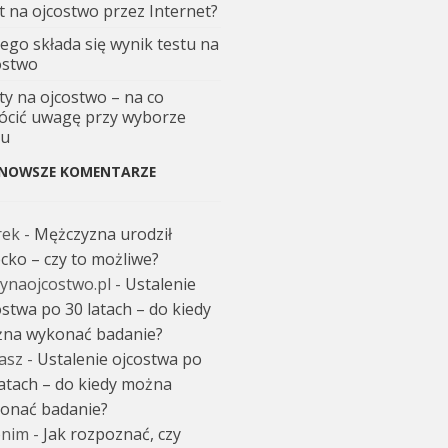
t na ojcostwo przez Internet?
zego składa się wynik testu na
ostwo
ty na ojcostwo – na co
ócić uwagę przy wyborze
tu
NOWSZE KOMENTARZE
rek
-
Mężczyzna urodził
ecko – czy to możliwe?
tynaojcostwo.pl
-
Ustalenie
ostwa po 30 latach – do kiedy
na wykonać badanie?
asz
-
Ustalenie ojcostwa po
latach – do kiedy można
onać badanie?
nim
-
Jak rozpoznać, czy