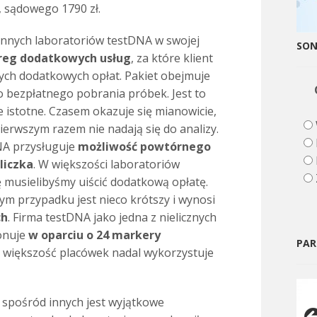
, sądowego 1790 zł.
.
innych laboratoriów testDNA w swojej
SO
reg dodatkowych usług
, za które klient
ych dodatkowych opłat. Pakiet obejmuje
bezpłatnego pobrania próbek. Jest to
istotne. Czasem okazuje się mianowicie,
ierwszym razem nie nadają się do analizy.
NA przysługuje
możliwość powtórnego
liczka
. W większości laboratoriów
 musielibyśmy uiścić dodatkową opłatę.
 tym przypadku jest nieco krótszy i wynosi
ch
. Firma testDNA jako jedna z nielicznych
onuje
w oparciu o 24 markery
PAR
y większość placówek nadal wykorzystuje
spośród innych jest wyjątkowe