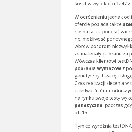
koszt w wysokości 1247 zł
W odróżnieniu jednak od 
ofercie posiada także
sze
nie musi już ponosić żadn
np. możliwość ponownego 
wbrew pozorom niezwykle 
że materiały pobrane za p
Wówczas klientowi testD
pobrania wymazów z po
genetycznych za tę usługę
Czas realizacji zlecenia w
zaledwie
5-7 dni roboczy
na rynku swoje testy wyk
genetyczne
, podczas gd
ich 16.
.
Tym co wyróżnia testDNA 