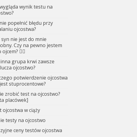
 wygląda wynik testu na
ostwo?
 nie popełnić błędu przy
alaniu ojcostwa?
 syn nie jest do mnie
obny. Czy na pewno jestem
 ojcem? 🤷‍♂️
 inna grupa krwi zawsze
lucza ojcostwo?
czego potwierdzenie ojcostwa
 jest stuprocentowe?
ie zrobić test na ojcostwo?
sta placówek]
t ojcostwa w ciąży
ie testy na ojcostwo
zyjne ceny testów ojcostwa