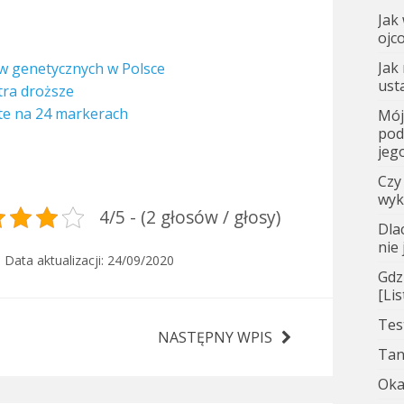
Jak
ojc
Jak
w genetycznych w Polsce
ust
tra droższe
te na 24 markerach
Mój
pod
jego
Czy
wyk
4/5 - (2 głosów / głosy)
Dla
nie
, Data aktualizacji:
24/09/2020
Gdz
[Li
Tes
NASTĘPNY WPIS
Tan
Oka