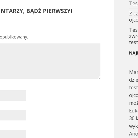
Tes
NTARZY, BĄDŹ PIERWSZY!
Z c
ojc
Tes
zwr
 opublikowany.
tes
NAJ
Ma
dzi
tes
ojc
moż
Łuk
30 
wyk
Ano