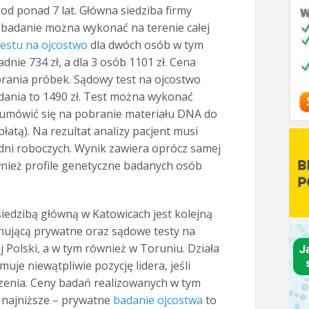
od ponad 7 lat. Główna siedziba firmy
e badanie można wykonać na terenie całej
testu na ojcostwo
dla dwóch osób w tym
nie 734 zł, a dla 3 osób 1101 zł. Cena
brania próbek. Sądowy test na ojcostwo
adania to 1490 zł. Test można wykonać
umówić się na pobranie materiału DNA do
łatą). Na rezultat analizy pacjent musi
dni roboczych. Wynik zawiera oprócz samej
wnież profile genetyczne badanych osób
iedzibą główną w Katowicach jest kolejną
ującą prywatne oraz sądowe testy na
j Polski, a w tym również w Toruniu. Działa
jmuje niewątpliwie pozycję lidera, jeśli
czenia. Ceny badań realizowanych w tym
 najniższe – prywatne
badanie ojcostwa
to