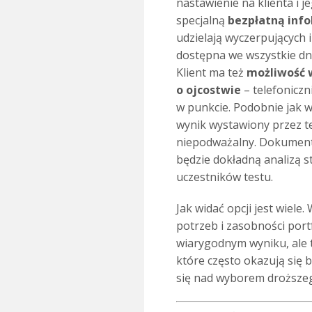
nastawienie na klienta i 
specjalną
bezpłatną infol
udzielają wyczerpujących i
dostępna we wszystkie dni 
Klient ma też
możliwość 
o ojcostwie
– telefoniczn
w punkcie. Podobnie jak 
wynik wystawiony przez te
niepodważalny. Dokument 
będzie dokładną analizą s
uczestników testu.
.
Jak widać opcji jest wiele
potrzeb i zasobności portf
wiarygodnym wyniku, ale 
które często okazują się
się nad wyborem droższeg