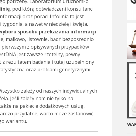
jego potrzeby. Laboratorium uruchomiło
inię
, pod którą doświadczeni konsultanci
nformacji oraz porad. Infolinia ta jest
tygodnia, a nawet w niedzielę i święta.
wyboru sposobu przekazania informacji
ie, mailowo, listownie, bądź bezpośrednio
w pierwszym z opisywanych przypadków
stDNA jest zawsze rzetelny, pewny i
z rezultatem badania i tutaj uzupełniony
tatystyczną oraz profilami genetycznymi
. Wszystko zależy od naszych indywidualnych
ela. Jeśli zależy nam nie tylko na
także na pakiecie dodatkowych usług,
 bardzo przydatne, warto może zastanowić
o wariantu.
WAR