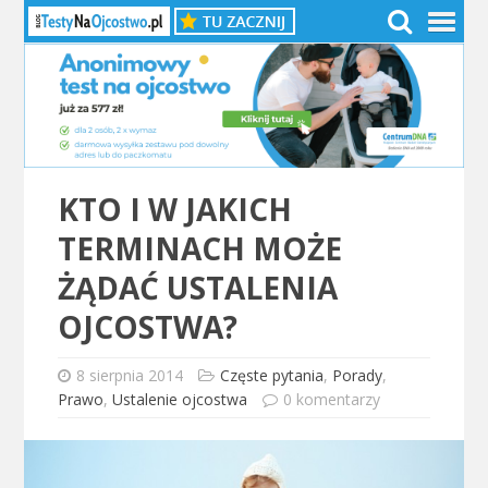
KTO I W JAKICH
TERMINACH MOŻE
ŻĄDAĆ USTALENIA
OJCOSTWA?
8 sierpnia 2014
Częste pytania
,
Porady
,
Prawo
,
Ustalenie ojcostwa
0 komentarzy