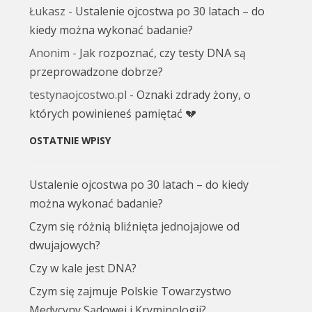
Łukasz
-
Ustalenie ojcostwa po 30 latach – do
kiedy można wykonać badanie?
Anonim
-
Jak rozpoznać, czy testy DNA są
przeprowadzone dobrze?
testynaojcostwo.pl
-
Oznaki zdrady żony, o
których powinieneś pamiętać 💔
OSTATNIE WPISY
Ustalenie ojcostwa po 30 latach – do kiedy
można wykonać badanie?
Czym się różnią bliźnięta jednojajowe od
dwujajowych?
Czy w kale jest DNA?
Czym się zajmuje Polskie Towarzystwo
Medycyny Sądowej i Kryminologii?