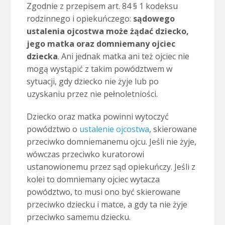
Zgodnie z przepisem art. 84 § 1 kodeksu
rodzinnego i opiekuńczego:
sądowego
ustalenia ojcostwa może żądać dziecko,
jego matka oraz domniemany ojciec
dziecka
. Ani jednak matka ani też ojciec nie
mogą wystąpić z takim powództwem w
sytuacji, gdy dziecko nie żyje lub po
uzyskaniu przez nie pełnoletniości.
Dziecko oraz matka powinni wytoczyć
powództwo o
ustalenie ojcostwa
, skierowane
przeciwko domniemanemu ojcu. Jeśli nie żyje,
wówczas przeciwko kuratorowi
ustanowionemu przez sąd opiekuńczy. Jeśli z
kolei to domniemany ojciec wytacza
powództwo, to musi ono być skierowane
przeciwko dziecku i matce, a gdy ta nie żyje
przeciwko samemu dziecku.