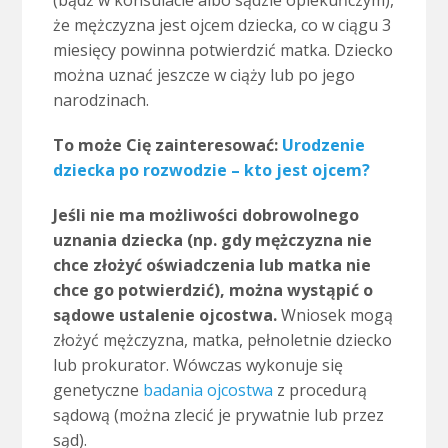
(bądź w konsulacie albo sądzie opiekuńczym),
że mężczyzna jest ojcem dziecka, co w ciągu 3
miesięcy powinna potwierdzić matka. Dziecko
można uznać jeszcze w ciąży lub po jego
narodzinach.
To może Cię zainteresować:
Urodzenie
dziecka po rozwodzie – kto jest ojcem?
Jeśli nie ma możliwości dobrowolnego
uznania dziecka (np. gdy mężczyzna nie
chce złożyć oświadczenia lub matka nie
chce go potwierdzić), można wystąpić o
sądowe ustalenie ojcostwa.
Wniosek mogą
złożyć mężczyzna, matka, pełnoletnie dziecko
lub prokurator. Wówczas wykonuje się
genetyczne
badania ojcostwa
z procedurą
sądową (można zlecić je prywatnie lub przez
sąd).