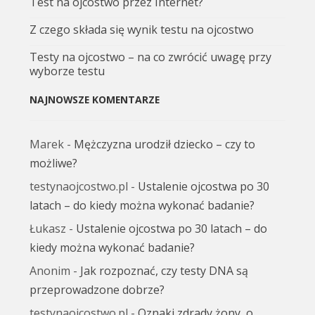
Test na ojcostwo przez Internet?
Z czego składa się wynik testu na ojcostwo
Testy na ojcostwo – na co zwrócić uwagę przy
wyborze testu
NAJNOWSZE KOMENTARZE
Marek
-
Mężczyzna urodził dziecko – czy to
możliwe?
testynaojcostwo.pl
-
Ustalenie ojcostwa po 30
latach – do kiedy można wykonać badanie?
Łukasz
-
Ustalenie ojcostwa po 30 latach – do
kiedy można wykonać badanie?
Anonim
-
Jak rozpoznać, czy testy DNA są
przeprowadzone dobrze?
testynaojcostwo.pl
-
Oznaki zdrady żony, o