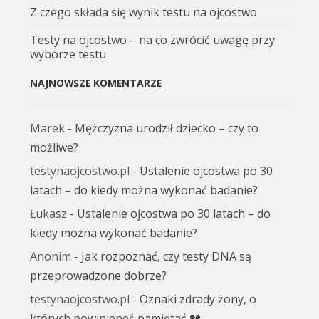
Z czego składa się wynik testu na ojcostwo
Testy na ojcostwo – na co zwrócić uwagę przy
wyborze testu
NAJNOWSZE KOMENTARZE
Marek
-
Mężczyzna urodził dziecko – czy to
możliwe?
testynaojcostwo.pl
-
Ustalenie ojcostwa po 30
latach – do kiedy można wykonać badanie?
Łukasz
-
Ustalenie ojcostwa po 30 latach – do
kiedy można wykonać badanie?
Anonim
-
Jak rozpoznać, czy testy DNA są
przeprowadzone dobrze?
testynaojcostwo.pl
-
Oznaki zdrady żony, o
których powinieneś pamiętać 💔