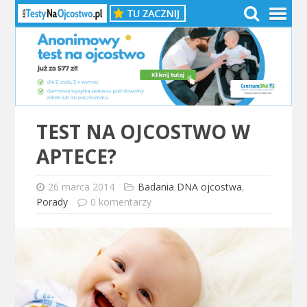
TEST NA OJCOSTWO W
APTECE?
26 marca 2014
Badania DNA ojcostwa
,
Porady
0 komentarzy