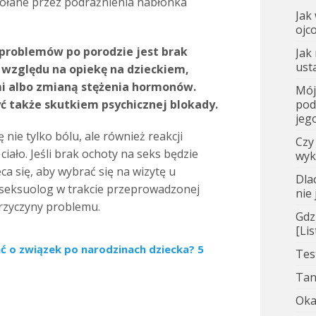
ołane przez podrażnienia nabłonka
Jak
ojc
 problemów po porodzie jest brak
Jak
ust
 względu na opiekę na dzieckiem,
albo zmianą stężenia hormonów.
Mój
ć także skutkiem psychicznej blokady.
pod
jego
nie tylko bólu, ale również reakcji
Czy
ciało. Jeśli brak ochoty na seks będzie
wyk
ca się, aby wybrać się na wizytę u
Dla
b seksuolog w trakcie przeprowadzonej
nie
rzyczyny problemu.
Gdz
[Li
ć o związek po narodzinach dziecka? 5
Tes
Tan
Oka