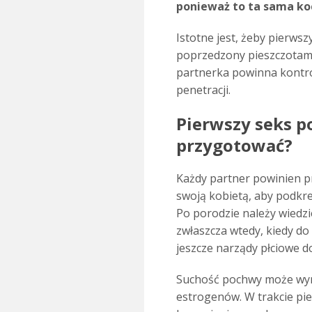
ponieważ to ta sama koc
Istotne jest, żeby pierwsz
poprzedzony pieszczotami
partnerka powinna kontr
penetracji.
Pierwszy seks po
przygotować?
Każdy partner powinien p
swoją kobietą, aby podkreśl
Po porodzie należy wiedzi
zwłaszcza wtedy, kiedy do
jeszcze narządy płciowe do
Suchość pochwy może wyni
estrogenów. W trakcie pi