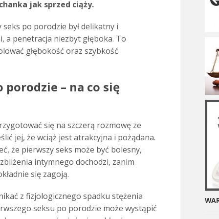
hanka jak sprzed ciąży.
y seks po porodzie był delikatny i
, a penetracja niezbyt głęboka. To
olować głębokość oraz szybkość
 porodzie – na co się
rzygotować się na szczerą rozmowę ze
ić jej, że wciąż jest atrakcyjna i pożądana.
eć, że pierwszy seks może być bolesny,
 zbliżenia intymnego dochodzi, zanim
kładnie się zagoją.
kać z fizjologicznego spadku stężenia
WAR
erwszego seksu po porodzie może wystąpić