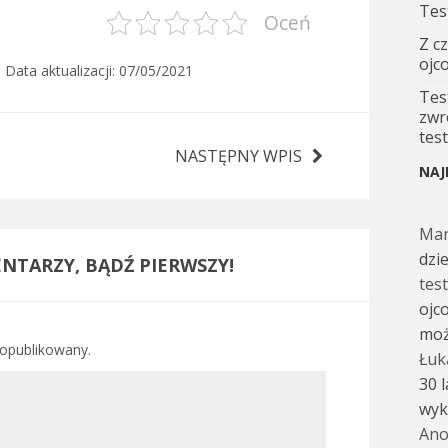
Tes
Oceń
Z c
ojc
, Data aktualizacji:
07/05/2021
Tes
zwr
tes
NASTĘPNY WPIS
NAJ
Ma
dzi
NTARZY, BĄDŹ PIERWSZY!
tes
ojc
moż
 opublikowany.
Łuk
30 
wyk
Ano