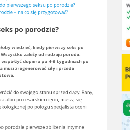
 do pierwszego seksu po porodzie?
rodzie – na co się przygotować?
seks po porodzie?
łoby wiedzieć, kiedy pierwszy seks po
. Wszystko zależy od rodzaju porodu.
by współżyć dopiero po 4-6 tygodniach po
a musi zregenerować siły i przede
otowa.
ócić do swojego stanu sprzed ciąży. Rany,
cza albo po cesarskim cięciu, muszą się
ekologicznej po połogu specjalista oceni,
 po porodzie pierwsze zbliżenia intymne