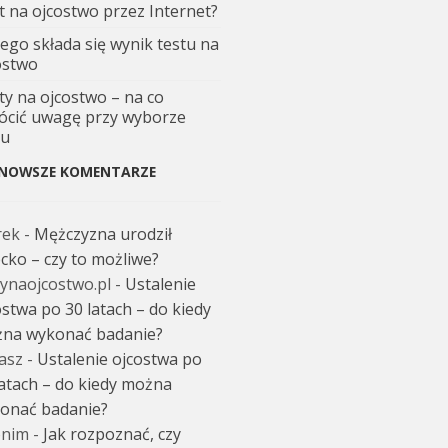
t na ojcostwo przez Internet?
zego składa się wynik testu na
ostwo
ty na ojcostwo – na co
ócić uwagę przy wyborze
tu
NOWSZE KOMENTARZE
rek
-
Mężczyzna urodził
ecko – czy to możliwe?
tynaojcostwo.pl
-
Ustalenie
ostwa po 30 latach – do kiedy
na wykonać badanie?
asz
-
Ustalenie ojcostwa po
latach – do kiedy można
onać badanie?
nim
-
Jak rozpoznać, czy