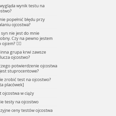
 wygląda wynik testu na
ostwo?
 nie popełnić błędu przy
alaniu ojcostwa?
 syn nie jest do mnie
obny. Czy na pewno jestem
 ojcem? 🤷‍♂️
 inna grupa krwi zawsze
lucza ojcostwo?
czego potwierdzenie ojcostwa
 jest stuprocentowe?
ie zrobić test na ojcostwo?
sta placówek]
t ojcostwa w ciąży
ie testy na ojcostwo
zyjne ceny testów ojcostwa