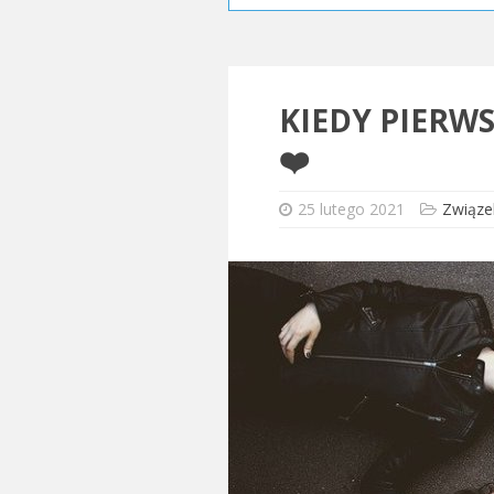
KIEDY PIERWS
❤️
25 lutego 2021
Związe