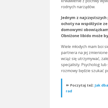
krwawienie z pochwy wyw
rodnych narządów.
Jednym z najczęstszych
ochoty na współżycie ze
domowymi obowiązkami 
Obniżone libido może by
Wiele młodych mam boi się 
partnera na jej zmienione 
wciąż się utrzymywać, zale
specjalisty. Psycholog lu
rozmowy będzie szukać p
⏩ Poczytaj też:
Jak dba
rad