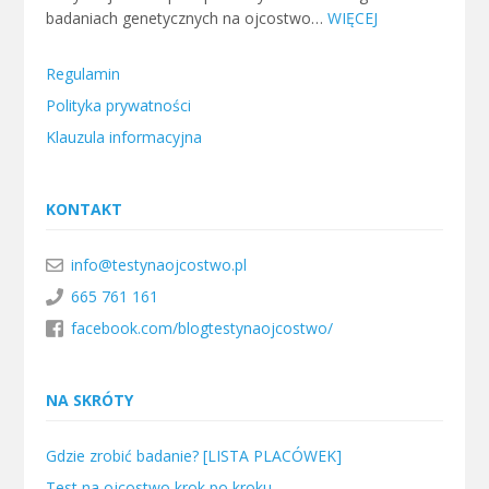
badaniach genetycznych na ojcostwo…
WIĘCEJ
Regulamin
Polityka prywatności
Klauzula informacyjna
KONTAKT
info@testynaojcostwo.pl
665 761 161
facebook.com/blogtestynaojcostwo/
NA SKRÓTY
Gdzie zrobić badanie? [LISTA PLACÓWEK]
Test na ojcostwo krok po kroku