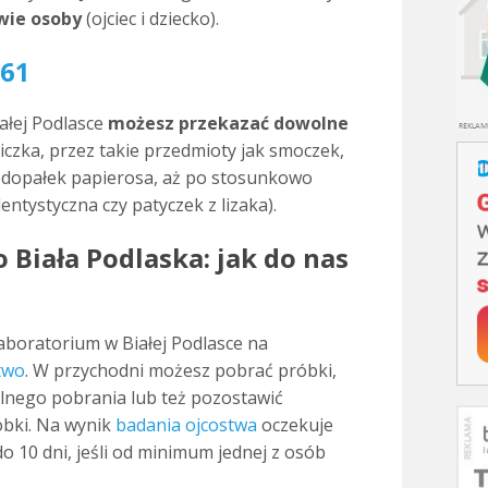
dwie osoby
(ojciec i dziecko).
161
ałej Podlasce
możesz przekazać dowolne
iczka, przez takie przedmioty jak smoczek,
edopałek papierosa, aż po stosunkowo
entystyczna czy patyczek z lizaka).
 Biała Podlaska: jak do nas
boratorium w Białej Podlasce na
two
. W przychodni możesz pobrać próbki,
lnego pobrania lub też pozostawić
bki. Na wynik
badania ojcostwa
oczekuje
do 10 dni, jeśli od minimum jednej z osób