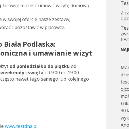
Tes
w placówce możesz umówić wizytę domową
Z c
ojc
 w swojej ofercie nasze zestawy;
brać i pozostawić w placówce.
Tes
zwr
tes
 Biała Podlaska:
NAJ
foniczna i umawianie wizyt
izyt
od poniedziałku do piątku
od
Ma
w
weekendy i święta
od 9:00 do 19:00.
dzi
 często nawet tego samego lub kolejnego
tes
ojc
moż
Łuk
30 
wyk
Ano
nie
www.testdna.pl