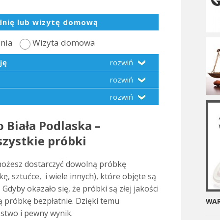
dnię lub wizytę domową
dnia
Wizyta domowa
ję
rozwiń
rozwiń
rozwiń
 Biała Podlaska –
zystkie próbki
ożesz dostarczyć dowolną próbkę
ę, sztućce, i wiele innych), które objęte są
Gdyby okazało się, że próbki są złej jakości
ą próbkę bezpłatnie. Dzięki temu
WAR
stwo i pewny wynik.