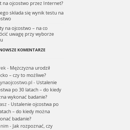
t na ojcostwo przez Internet?
zego składa się wynik testu na
ostwo
ty na ojcostwo – na co
ócić uwagę przy wyborze
tu
NOWSZE KOMENTARZE
rek
-
Mężczyzna urodził
ecko – czy to możliwe?
tynaojcostwo.pl
-
Ustalenie
ostwa po 30 latach – do kiedy
na wykonać badanie?
asz
-
Ustalenie ojcostwa po
latach – do kiedy można
onać badanie?
nim
-
Jak rozpoznać, czy