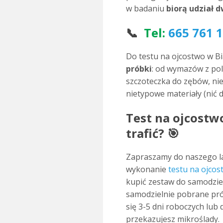
w badaniu
biorą udział 
📞
Tel:
665 761 
Do testu na ojcostwo w Bi
próbki
: od wymazów z pol
szczoteczka do zębów, ni
nietypowe materiały (nić d
Test na ojcostwo
trafić? 🎯
Zapraszamy do naszego la
wykonanie
testu na ojcos
kupić zestaw do samodzie
samodzielnie pobrane pró
się 3-5 dni roboczych lub 
przekazujesz mikroślady.