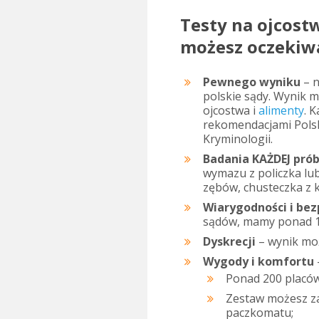
Testy na ojcostw
możesz oczekiw
Pewnego wyniku
– 
polskie sądy. Wynik 
ojcostwa i
alimenty
. 
rekomendacjami Pols
Kryminologii.
Badania KAŻDEJ prób
wymazu z policzka lu
zębów, chusteczka z k
Wiarygodności i be
sądów, mamy ponad 17
Dyskrecji
– wynik mo
Wygody i komfortu
Ponad 200 placówe
Zestaw możesz z
paczkomatu;