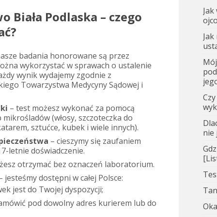
Jak
o Biała Podlaska – czego
ojc
ać?
Jak
ust
nasze badania honorowane są przez
Mój
można wykorzystać w sprawach o ustalenie
pod
Każdy wynik wydajemy zgodnie z
jego
kiego Towarzystwa Medycyny Sądowej i
Czy
wyk
ki
– test możesz wykonać za pomocą
b mikrośladów (włosy, szczoteczka do
Dla
atarem, sztućce, kubek i wiele innych).
nie
zpieczeństwa
– cieszymy się zaufaniem
Gdz
-letnie doświadczenie.
[Li
żesz otrzymać bez oznaczeń laboratorium.
Tes
– jesteśmy dostępni w całej Polsce:
k jest do Twojej dyspozycji;
Tan
amówić pod dowolny adres kurierem lub do
Oka