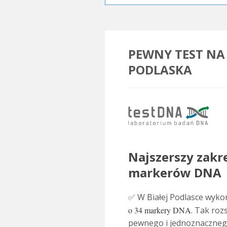
PEWNY TEST NA
PODLASKA
.
Najszerszy zakre
markerów DNA
✅ W Białej Podlasce wyk
o 34 markery DNA
. Tak roz
pewnego i jednoznacznego