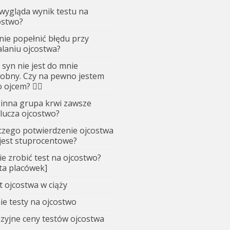
 wygląda wynik testu na
ostwo?
 nie popełnić błędu przy
alaniu ojcostwa?
 syn nie jest do mnie
obny. Czy na pewno jestem
 ojcem? 🤷‍♂️
 inna grupa krwi zawsze
lucza ojcostwo?
czego potwierdzenie ojcostwa
 jest stuprocentowe?
ie zrobić test na ojcostwo?
sta placówek]
t ojcostwa w ciąży
ie testy na ojcostwo
zyjne ceny testów ojcostwa