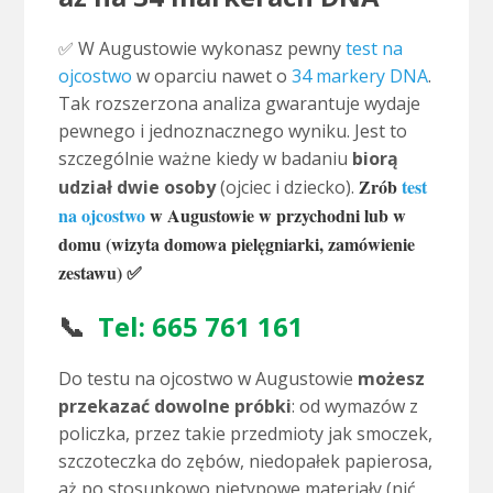
✅ W Augustowie wykonasz pewny
test na
ojcostwo
w oparciu nawet o
34 markery DNA
.
Tak rozszerzona analiza gwarantuje wydaje
pewnego i jednoznacznego wyniku. Jest to
szczególnie ważne kiedy w badaniu
biorą
Zrób
test
udział dwie osoby
(ojciec i dziecko).
na ojcostwo
w Augustowie w przychodni lub w
domu (wizyta domowa pielęgniarki, zamówienie
zestawu) ✅
📞
Tel:
665 761 161
Do testu na ojcostwo w Augustowie
możesz
przekazać dowolne próbki
: od wymazów z
policzka, przez takie przedmioty jak smoczek,
szczoteczka do zębów, niedopałek papierosa,
aż po stosunkowo nietypowe materiały (nić