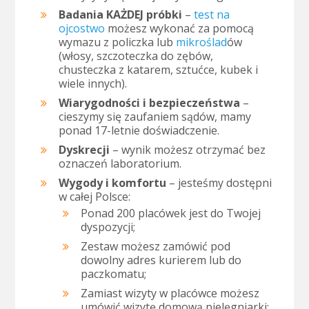
Badania KAŻDEJ próbki
–
test na
ojcostwo
możesz wykonać za pomocą
wymazu z policzka lub
mikroślad
ów
(włosy, szczoteczka do zębów,
chusteczka z katarem, sztućce, kubek i
wiele innych).
Wiarygodności i bezpieczeństwa
–
cieszymy się zaufaniem sądów, mamy
ponad 17-letnie doświadczenie.
Dyskrecji
– wynik możesz otrzymać bez
oznaczeń laboratorium.
Wygody i komfortu
– jesteśmy dostępni
w całej Polsce:
Ponad 200 placówek jest do Twojej
dyspozycji;
Zestaw możesz zamówić pod
dowolny adres kurierem lub do
paczkomatu;
Zamiast wizyty w placówce możesz
umówić wizytę domową pielęgniarki;