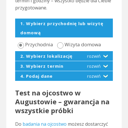
termin i godziny – wszystko będzie dla Ciebie
przygotowane.
1. Wybierz przychodnię lub wizytę
domową
Przychodnia
Wizyta domowa
2. Wybierz lokalizację
rozwiń
3. Wybierz termin
rozwiń
4. Podaj dane
rozwiń
Test na ojcostwo w
Augustowie – gwarancja na
wszystkie próbki
Do
badania na ojcostwo
możesz dostarczyć