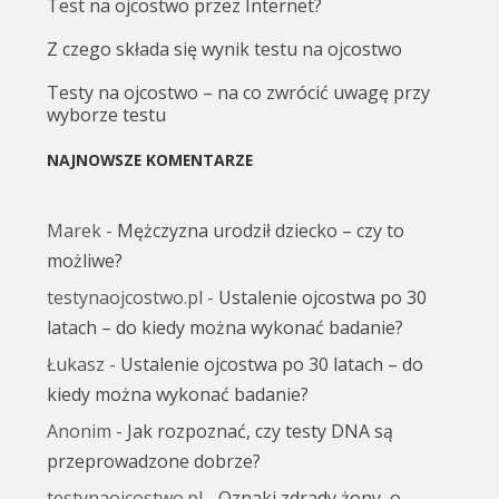
Test na ojcostwo przez Internet?
Z czego składa się wynik testu na ojcostwo
Testy na ojcostwo – na co zwrócić uwagę przy
wyborze testu
NAJNOWSZE KOMENTARZE
Marek
-
Mężczyzna urodził dziecko – czy to
możliwe?
testynaojcostwo.pl
-
Ustalenie ojcostwa po 30
latach – do kiedy można wykonać badanie?
Łukasz
-
Ustalenie ojcostwa po 30 latach – do
kiedy można wykonać badanie?
Anonim
-
Jak rozpoznać, czy testy DNA są
przeprowadzone dobrze?
testynaojcostwo.pl
-
Oznaki zdrady żony, o