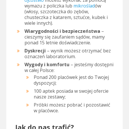
ojcostwo
możesz wykonać za pomocą
wymazu z policzka lub
mikroślad
ów
(włosy, szczoteczka do zębów,
chusteczka z katarem, sztućce, kubek i
wiele innych).
Wiarygodności i bezpieczeństwa
–
cieszymy się zaufaniem sądów, mamy
ponad 15 letnie doświadczenie.
Dyskrecji
– wynik możesz otrzymać bez
oznaczeń laboratorium.
Wygody i komfortu
– jesteśmy dostępni
w całej Polsce:
Ponad 200 placówek jest do Twojej
dyspozycji;
100 aptek posiada w swojej ofercie
nasze zestawy;
Próbki możesz pobrać i pozostawić
w placówce.
Jak do nas trafić?