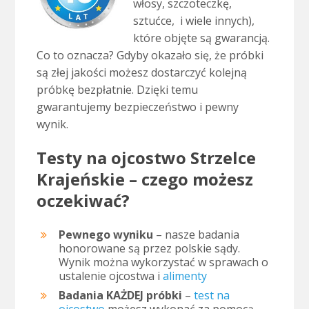
włosy, szczoteczkę,
sztućce, i wiele innych),
które objęte są gwarancją.
Co to oznacza? Gdyby okazało się, że próbki
są złej jakości możesz dostarczyć kolejną
próbkę bezpłatnie. Dzięki temu
gwarantujemy bezpieczeństwo i pewny
wynik.
Testy na ojcostwo Strzelce
Krajeńskie – czego możesz
oczekiwać?
Pewnego wyniku
– nasze badania
honorowane są przez polskie sądy.
Wynik można wykorzystać w sprawach o
ustalenie ojcostwa i
alimenty
Badania KAŻDEJ próbki
–
test na