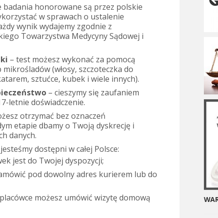
e badania honorowane są przez polskie
korzystać w sprawach o ustalenie
Każdy wynik wydajemy zgodnie z
kiego Towarzystwa Medycyny Sądowej i
ki
– test możesz wykonać za pomocą
b mikrośladów (włosy, szczoteczka do
atarem, sztućce, kubek i wiele innych).
pieczeństwo
– cieszymy się zaufaniem
-letnie doświadczenie.
ożesz otrzymać bez oznaczeń
dym etapie dbamy o Twoją dyskrecję i
ch danych.
jesteśmy dostępni w całej Polsce:
k jest do Twojej dyspozycji;
amówić pod dowolny adres kurierem lub do
w placówce możesz umówić wizytę domową
WAR