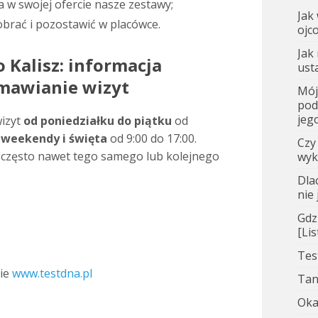
 w swojej ofercie nasze zestawy;
Jak
brać i pozostawić w placówce.
ojc
Jak
 Kalisz: informacja
ust
umawianie wizyt
Mój
pod
jego
izyt
od poniedziałku do piątku
od
w
weekendy i święta
od 9:00 do 17:00.
Czy
 często nawet tego samego lub kolejnego
wyk
Dla
nie
Gdz
[Li
Tes
nie
www.testdna.pl
Tan
Oka