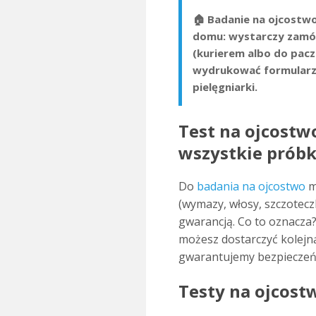
🏠 Badanie na ojcostwo
domu: wystarczy zamó
(kurierem albo do pacz
wydrukować formularz
pielęgniarki.
Test na ojcostw
wszystkie próbk
Do
badania na ojcostwo
m
(wymazy, włosy, szczoteczk
gwarancją. Co to oznacza? 
możesz dostarczyć kolejn
gwarantujemy bezpieczeń
Testy na ojcostw