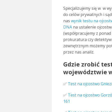
Specjalizujemy się w w 
do celów prywatnych i są
nas
wynik testu na ojcos
DNA
na ustalenie ojcostw
(współpracujemy z ponad 2
prokuratura czy detektyw
zewnętrznym możemy pot
przez nas analiz.
Gdzie zrobić tes
województwie w
✅
Test na ojcostwo Gnie
✅
Test na ojcostwo Gorzó
161