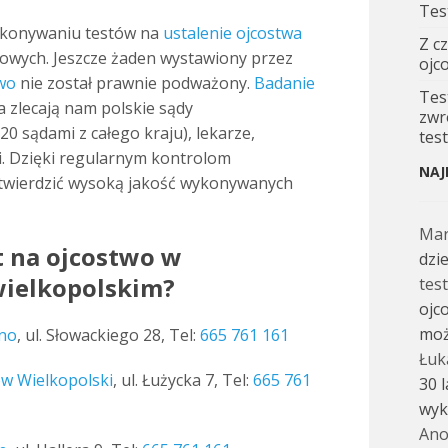
Tes
wykonywaniu testów na
ustalenie ojcostwa
Z c
dowych. Jeszcze żaden wystawiony przez
ojc
two
nie został prawnie podważony.
Badanie
Tes
a zlecają nam polskie sądy
zwr
0 sądami z całego kraju), lekarze,
tes
i. Dzięki regularnym kontrolom
NAJ
wierdzić wysoką jakość wykonywanych
Ma
t na ojcostwo w
dzi
ielkopolskim?
tes
ojc
moż
zno
, ul. Słowackiego 28, Tel:
665 761 161
Łuk
w Wielkopolski
, ul. Łużycka 7, Tel:
665 761
30 
wyk
Ano