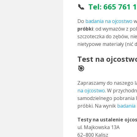
📞
Tel:
665 761 
Do
badania na ojcostwo
w
próbki
: od wymazów z pol
szczoteczka do zębów, ni
nietypowe materiały (nić d
Test na ojcostwo
🎯
Zapraszamy do naszego l
na ojcostwo
. W przychodn
samodzielnego pobrania l
próbki. Na wynik
badania 
Testy na ustalenie ojcos
ul. Maj­kow­ska
13A
62–800 Kalisz