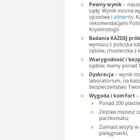
Pewny wynik
– nasz
sądy. Wynik można wy
ojcostwa i
alimenty
. 
rekomendacjami Pols
Kryminologii.
Badania KAŻDEJ prób
wymazu z policzka lu
zębów, chusteczka z k
Wiarygodność i bez
sądów, mamy ponad 17
Dyskrecja
– wynik m
laboratorium, na każ
bezpieczeństwo Twoi
Wygoda i komfort
– 
Ponad 200 placówe
Zestaw możesz z
paczkomatu;
Zamiast wizyty 
pielęgniarki;