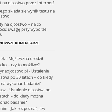
t na ojcostwo przez Internet?
zego składa się wynik testu na
ostwo
ty na ojcostwo – na co
ócić uwagę przy wyborze
tu
NOWSZE KOMENTARZE
rek
-
Mężczyzna urodził
ecko – czy to możliwe?
tynaojcostwo.pl
-
Ustalenie
ostwa po 30 latach – do kiedy
na wykonać badanie?
asz
-
Ustalenie ojcostwa po
latach – do kiedy można
onać badanie?
nim
-
Jak rozpoznać, czy