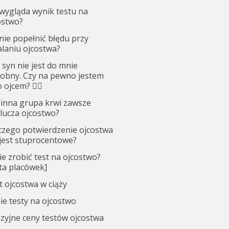
 wygląda wynik testu na
ostwo?
 nie popełnić błędu przy
alaniu ojcostwa?
 syn nie jest do mnie
obny. Czy na pewno jestem
 ojcem? 🤷‍♂️
 inna grupa krwi zawsze
lucza ojcostwo?
czego potwierdzenie ojcostwa
 jest stuprocentowe?
ie zrobić test na ojcostwo?
sta placówek]
t ojcostwa w ciąży
ie testy na ojcostwo
zyjne ceny testów ojcostwa