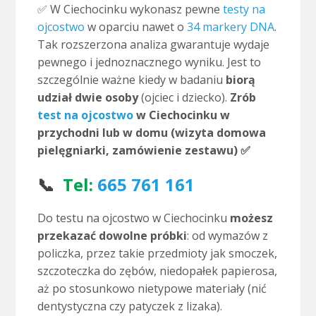
✅ W Ciechocinku wykonasz pewne
testy na
ojcostwo
w oparciu nawet o
34 markery DNA
.
Tak rozszerzona analiza gwarantuje wydaje
pewnego i jednoznacznego wyniku. Jest to
szczególnie ważne kiedy w badaniu
biorą
udział dwie osoby
(ojciec i dziecko).
Zrób
test na ojcostwo
w Ciechocinku w
przychodni lub w domu (wizyta domowa
pielęgniarki, zamówienie zestawu) ✅
📞
Tel:
665 761 161
Do testu na ojcostwo w Ciechocinku
możesz
przekazać dowolne próbki
: od wymazów z
policzka, przez takie przedmioty jak smoczek,
szczoteczka do zębów, niedopałek papierosa,
aż po stosunkowo nietypowe materiały (nić
dentystyczna czy patyczek z lizaka).