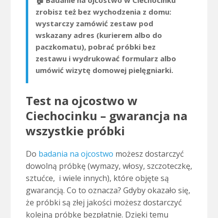
🏠 Badanie na ojcostwo w Ciechocinku
zrobisz też bez wychodzenia z domu:
wystarczy zamówić zestaw pod
wskazany adres (kurierem albo do
paczkomatu), pobrać próbki bez
zestawu i wydrukować formularz albo
umówić wizytę domowej pielęgniarki.
Test na ojcostwo w
Ciechocinku – gwarancja na
wszystkie próbki
Do
badania na ojcostwo
możesz dostarczyć
dowolną próbkę (wymazy, włosy, szczoteczkę,
sztućce, i wiele innych), które objęte są
gwarancją. Co to oznacza? Gdyby okazało się,
że próbki są złej jakości możesz dostarczyć
kolejną próbkę bezpłatnie. Dzięki temu