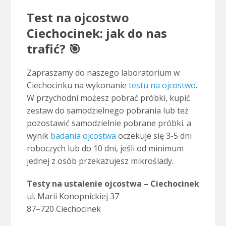
Test na ojcostwo
Ciechocinek: jak do nas
trafić? 🎯
Zapraszamy do naszego laboratorium w
Ciechocinku na wykonanie
testu na ojcostwo
.
W przychodni możesz pobrać próbki, kupić
zestaw do samodzielnego pobrania lub też
pozostawić samodzielnie pobrane próbki. a
wynik
badania ojcostwa
oczekuje się 3-5 dni
roboczych lub do 10 dni, jeśli od minimum
jednej z osób przekazujesz mikroślady.
Testy na ustalenie ojcostwa – Ciechocinek
ul. Marii Konop­nic­kiej 37
87–720 Ciechocinek