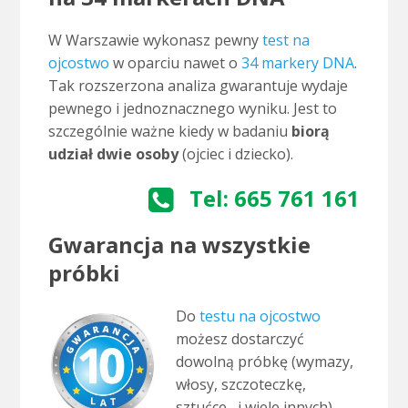
W Warszawie wykonasz pewny
test na
ojcostwo
w oparciu nawet o
34 markery DNA
.
Tak rozszerzona analiza gwarantuje wydaje
pewnego i jednoznacznego wyniku. Jest to
szczególnie ważne kiedy w badaniu
biorą
udział dwie osoby
(ojciec i dziecko).
Tel: 665 761 161
Gwarancja na wszystkie
próbki
Do
testu na ojcostwo
możesz dostarczyć
dowolną próbkę (wymazy,
włosy, szczoteczkę,
sztućce, i wiele innych),