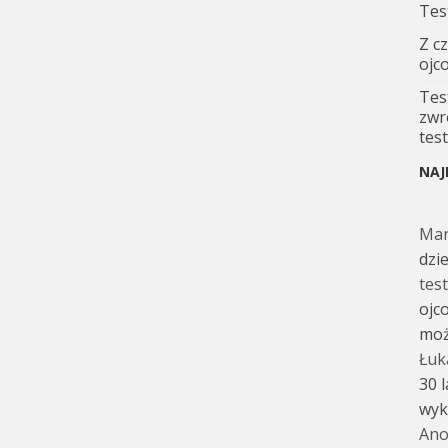
Tes
Z c
ojc
Tes
zwr
tes
NAJ
Ma
dzi
tes
ojc
moż
Łuk
30 
wyk
Ano