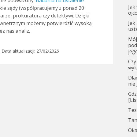
wnie podważony.
Badania na ustalenie
Jak
kie sądy (współpracujemy z ponad 20
ojc
karze, prokuratura czy detektywi. Dzięki
Jak
ewnętrznym możemy potwierdzić wysoką
ust
z nas analiz.
Mój
pod
jego
, Data aktualizacji:
27/02/2026
Czy
wyk
Dla
nie
Gdz
[Li
Tes
Tan
Oka