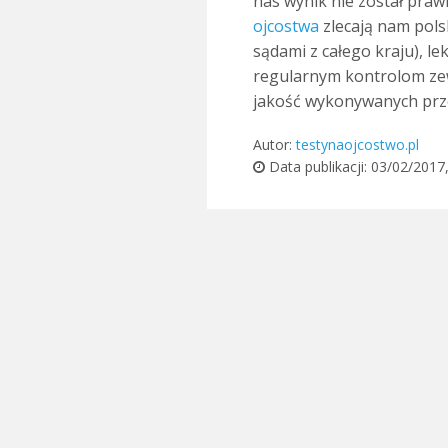
nas wynik nie został pra
ojcostwa
zlecają nam pols
sądami z całego kraju), le
regularnym kontrolom z
jakość wykonywanych prze
Autor:
testynaojcostwo.pl
Data publikacji:
03/02/2017