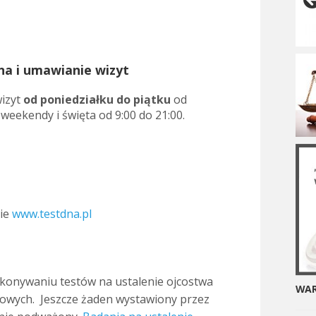
na i umawianie wizyt
izyt
od poniedziałku do piątku
od
 weekendy i święta od 9:00 do 21:00.
nie
www.testdna.pl
ykonywaniu testów na ustalenie ojcostwa
WAR
dowych. Jeszcze żaden wystawiony przez