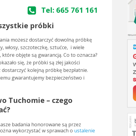
Tel: 665 761 161
zystkie próbki
ania możesz dostarczyć dowolną próbkę
, włosy, szczoteczkę, sztućce, i wiele
, które objęte są gwarancją. Co to oznacza?
kazało się, że próbki są złej jakości
dostarczyć kolejną próbkę bezpłatnie.
 temu gwarantujemy bezpieczeństwo i
wo Tuchomie – czego
ać?
nasze badania honorowane są przez
można wykorzystać w sprawach o
ustalenie