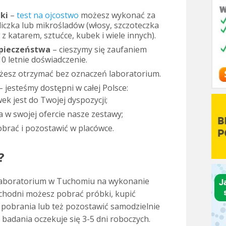
ki
–
test na ojcostwo
możesz wykonać za
czka lub mikrośladów (włosy, szczoteczka
z katarem, sztućce, kubek i wiele innych).
zpieczeństwa
– cieszymy się zaufaniem
 letnie doświadczenie.
żesz otrzymać bez oznaczeń laboratorium.
– jesteśmy dostępni w całej Polsce:
k jest do Twojej dyspozycji;
 w swojej ofercie nasze zestawy;
brać i pozostawić w placówce.
?
aboratorium w Tuchomiu na wykonanie
ychodni możesz pobrać próbki, kupić
pobrania lub też pozostawić samodzielnie
badania oczekuje się 3-5 dni roboczych.