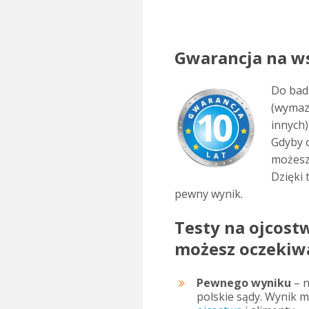
Gwarancja na ws
Do bad
(wymazy
innych)
Gdyby o
możesz 
Dzięki
pewny wynik.
Testy na ojcost
możesz oczekiw
Pewnego wyniku
– 
polskie sądy. Wynik 