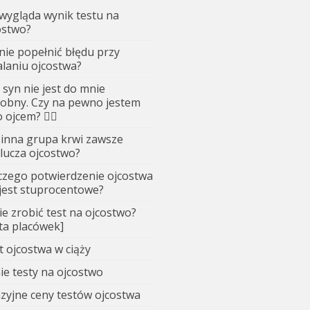
 wygląda wynik testu na
ostwo?
 nie popełnić błędu przy
alaniu ojcostwa?
 syn nie jest do mnie
obny. Czy na pewno jestem
 ojcem? 🤷‍♂️
 inna grupa krwi zawsze
lucza ojcostwo?
czego potwierdzenie ojcostwa
 jest stuprocentowe?
ie zrobić test na ojcostwo?
sta placówek]
t ojcostwa w ciąży
ie testy na ojcostwo
zyjne ceny testów ojcostwa