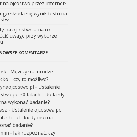
t na ojcostwo przez Internet?
zego składa się wynik testu na
ostwo
ty na ojcostwo – na co
ócić uwagę przy wyborze
tu
NOWSZE KOMENTARZE
rek
-
Mężczyzna urodził
ecko – czy to możliwe?
tynaojcostwo.pl
-
Ustalenie
ostwa po 30 latach – do kiedy
na wykonać badanie?
asz
-
Ustalenie ojcostwa po
latach – do kiedy można
onać badanie?
nim
-
Jak rozpoznać, czy