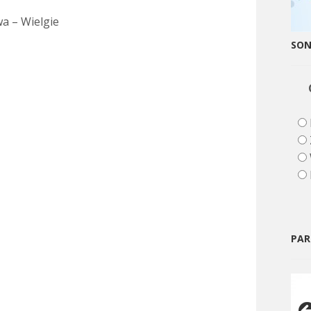
wa – Wielgie
SO
PAR