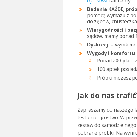
ojcostwa
i alimenty
Badania KAŻDEJ prób
pomocą wymazu z poli
do zębów, chusteczka 
Wiarygodności i be
sądów, mamy ponad 10
Dyskrecji
– wynik mo
Wygody i komfortu
Ponad 200 placówe
100 aptek posiada
Próbki możesz po
Jak do nas trafić
Zapraszamy do naszego l
testu na ojcostwo. W prz
zestaw do samodzielnego 
pobrane próbki. Na wynik 