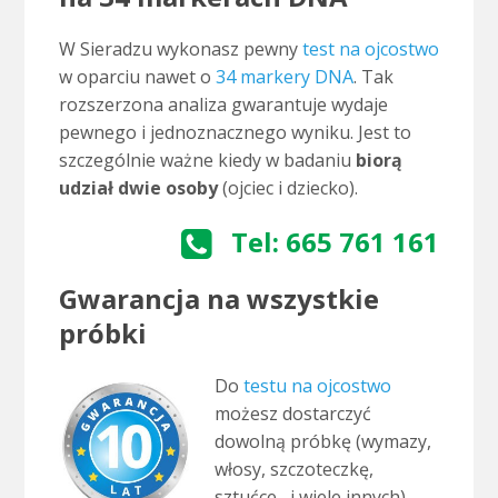
W Sieradzu wykonasz pewny
test na ojcostwo
w oparciu nawet o
34 markery DNA
. Tak
rozszerzona analiza gwarantuje wydaje
pewnego i jednoznacznego wyniku. Jest to
szczególnie ważne kiedy w badaniu
biorą
udział dwie osoby
(ojciec i dziecko).
Tel: 665 761 161
Gwarancja na wszystkie
próbki
Do
testu na ojcostwo
możesz dostarczyć
dowolną próbkę (wymazy,
włosy, szczoteczkę,
sztućce, i wiele innych),