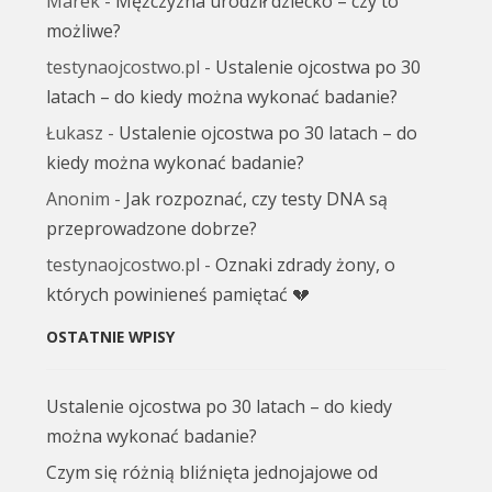
Marek
-
Mężczyzna urodził dziecko – czy to
możliwe?
testynaojcostwo.pl
-
Ustalenie ojcostwa po 30
latach – do kiedy można wykonać badanie?
Łukasz
-
Ustalenie ojcostwa po 30 latach – do
kiedy można wykonać badanie?
Anonim
-
Jak rozpoznać, czy testy DNA są
przeprowadzone dobrze?
testynaojcostwo.pl
-
Oznaki zdrady żony, o
których powinieneś pamiętać 💔
OSTATNIE WPISY
Ustalenie ojcostwa po 30 latach – do kiedy
można wykonać badanie?
Czym się różnią bliźnięta jednojajowe od