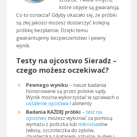
które objęte są gwarancją.
Co to oznacza? Gdyby okazało się, że próbki
są złej jakości możesz dostarczyć kolejną
próbkę bezpłatnie. Dzięki temu
gwarantujemy bezpieczeństwo i pewny
wynik.
Testy na ojcostwo Sieradz –
czego możesz oczekiwać?
Pewnego wyniku
– nasze badania
honorowane są przez polskie sądy.
Wynik można wykorzystać w sprawach o
ustalenie ojcostwa
i alimenty
Badania KAŻDEJ próbki
–
test na
ojcostwo
możesz wykonać za pomocą
wymazu z policzka lub
mikroślad
ów
(włosy, szczoteczka do zębów,
chusteczka z katarem, sztućce, kubek i