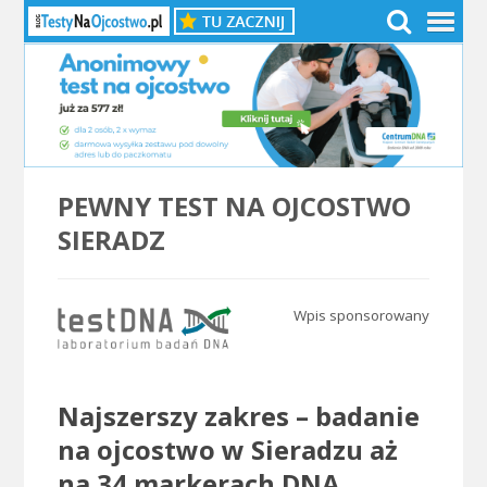
PEWNY TEST NA OJCOSTWO
SIERADZ
Wpis sponsorowany
.
Najszerszy zakres – badanie
na ojcostwo w Sieradzu aż
na 34 markerach DNA