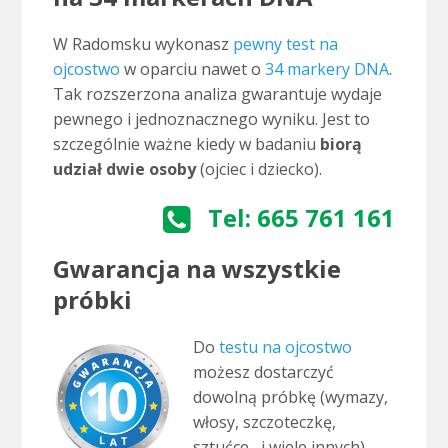
W Radomsku wykonasz
pewny test na
ojcostwo
w oparciu nawet o
34 markery DNA
.
Tak rozszerzona analiza gwarantuje wydaje
pewnego i jednoznacznego wyniku. Jest to
szczególnie ważne kiedy w badaniu
biorą
udział dwie osoby
(ojciec i dziecko).
Tel: 665 761 161
Gwarancja na wszystkie
próbki
Do
testu na ojcostwo
możesz dostarczyć
dowolną próbkę (wymazy,
włosy, szczoteczkę,
sztućce, i wiele innych),