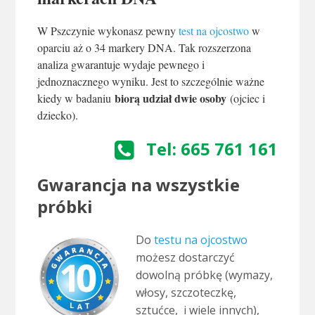
W Pszczynie wykonasz pewny
test na ojcostwo
w
oparciu aż o 34 markery DNA. Tak rozszerzona
analiza gwarantuje wydaje pewnego i
jednoznacznego wyniku. Jest to szczególnie ważne
biorą udział dwie osoby
kiedy w badaniu
(ojciec i
dziecko).
Tel: 665 761 161
Gwarancja na wszystkie
próbki
Do
testu na ojcostwo
możesz dostarczyć
dowolną próbkę (wymazy,
włosy, szczoteczkę,
sztućce, i wiele innych),