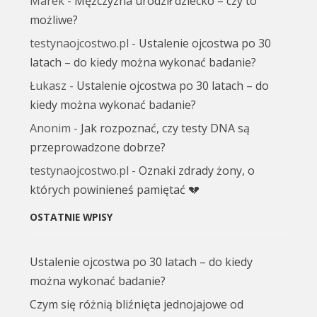
Marek
-
Mężczyzna urodził dziecko – czy to
możliwe?
testynaojcostwo.pl
-
Ustalenie ojcostwa po 30
latach – do kiedy można wykonać badanie?
Łukasz
-
Ustalenie ojcostwa po 30 latach – do
kiedy można wykonać badanie?
Anonim
-
Jak rozpoznać, czy testy DNA są
przeprowadzone dobrze?
testynaojcostwo.pl
-
Oznaki zdrady żony, o
których powinieneś pamiętać 💔
OSTATNIE WPISY
Ustalenie ojcostwa po 30 latach – do kiedy
można wykonać badanie?
Czym się różnią bliźnięta jednojajowe od