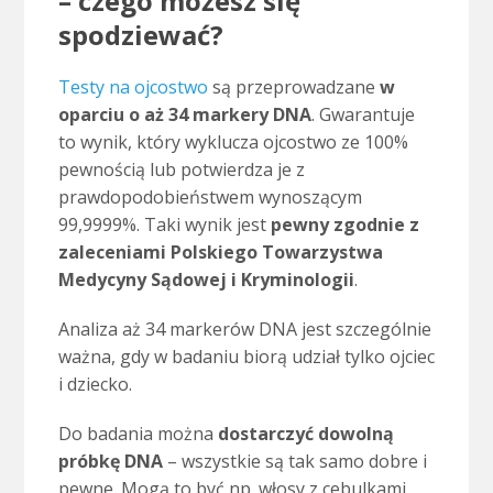
– czego możesz się
spodziewać?
Testy na ojcostwo
są przeprowadzane
w
oparciu o aż 34 markery DNA
. Gwarantuje
to wynik
, który wyklucza ojcostwo ze 100%
pewnością lub potwierdza je z
prawdopodobieństwem wynoszącym
99,9999%. Taki wynik jest
pewny zgodnie z
zaleceniami Polskiego Towarzystwa
Medycyny Sądowej i Kryminologii
.
Analiza aż 34 markerów DNA jest szczególnie
ważna, gdy w badaniu biorą udział tylko ojciec
i dziecko.
Do badania można
dostarczyć dowolną
próbkę DNA
– wszystkie są tak samo dobre i
pewne. Mogą to być np. włosy z cebulkami,