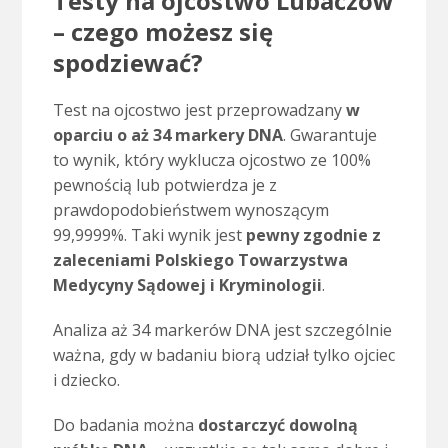
Testy na ojcostwo Lubaczów
– czego możesz się
spodziewać?
Test na ojcostwo jest przeprowadzany
w
oparciu o aż 34 markery DNA
. Gwarantuje
to wynik
, który wyklucza ojcostwo ze 100%
pewnością lub potwierdza je z
prawdopodobieństwem wynoszącym
99,9999%. Taki wynik jest
pewny zgodnie z
zaleceniami Polskiego Towarzystwa
Medycyny Sądowej i Kryminologii
.
Analiza aż 34 markerów DNA jest szczególnie
ważna, gdy w badaniu biorą udział tylko ojciec
i dziecko.
Do badania można
dostarczyć dowolną