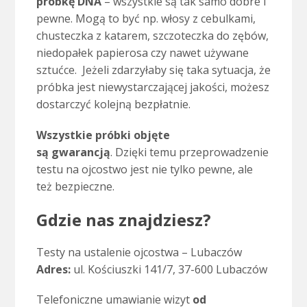
próbkę DNA
– wszystkie są tak samo dobre i
pewne. Mogą to być np. włosy z cebulkami,
chusteczka z katarem, szczoteczka do zębów,
niedopałek papierosa czy nawet używane
sztućce. Jeżeli zdarzyłaby się taka sytuacja, że
próbka jest niewystarczającej jakości, możesz
dostarczyć kolejną bezpłatnie.
Wszystkie próbki objęte
są gwarancją
. Dzięki temu przeprowadzenie
testu na ojcostwo jest nie tylko pewne, ale
też bezpieczne.
Gdzie nas znajdziesz?
Testy na ustalenie ojcostwa – Lubaczów
Adres:
ul. Koś­ciuszki 141/7, 37-600 Lubaczów
Telefoniczne umawianie wizyt
od