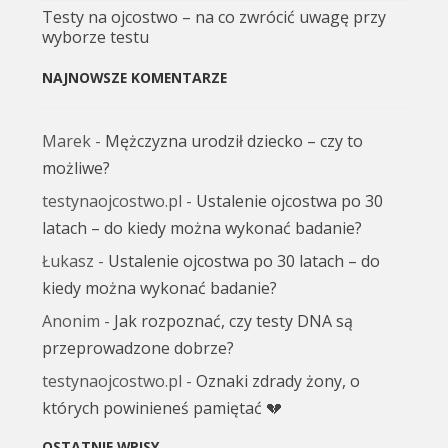
Testy na ojcostwo – na co zwrócić uwagę przy
wyborze testu
NAJNOWSZE KOMENTARZE
Marek
-
Mężczyzna urodził dziecko – czy to
możliwe?
testynaojcostwo.pl
-
Ustalenie ojcostwa po 30
latach – do kiedy można wykonać badanie?
Łukasz
-
Ustalenie ojcostwa po 30 latach – do
kiedy można wykonać badanie?
Anonim
-
Jak rozpoznać, czy testy DNA są
przeprowadzone dobrze?
testynaojcostwo.pl
-
Oznaki zdrady żony, o
których powinieneś pamiętać 💔
OSTATNIE WPISY